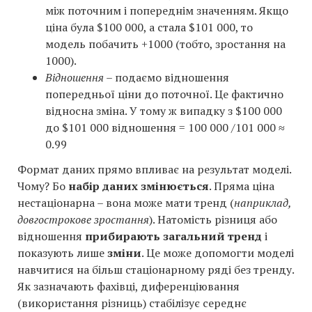
між поточним і попереднім значенням. Якщо
ціна була $100 000, а стала $101 000, то
модель побачить +1000 (тобто, зростання на
1000).
Відношення
– подаємо відношення
попередньої ціни до поточної. Це фактично
відносна зміна. У тому ж випадку з $100 000
до $101 000 відношення = 100 000 /101 000 ≈
0.99
Формат даних прямо впливає на результат моделі.
Чому? Бо
набір даних змінюється
. Пряма ціна
нестаціонарна – вона може мати тренд (
наприклад,
довгострокове зростання
). Натомість різниця або
відношення
прибирають загальний тренд
і
показують лише
зміни
. Це може допомогти моделі
навчитися на більш стаціонарному ряді без тренду.
Як зазначають фахівці, диференціювання
(використання різниць) стабілізує середнє