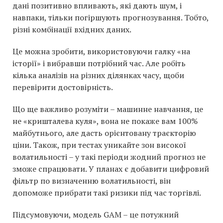
дані позитивно впливають, які дають шум, і
навпаки, тільки погіршують прогнозування. Тобто,
різні комбінації вхідних даних.
Це можна зробити, використовуючи галку «на
історії» і вибравши потрібний час. Але робіть
кілька аналізів на різних ділянках часу, щоби
перевірити достовірність.
Що ще важливо розуміти – машинне навчання, це
не «кришталева куля», вона не покаже вам 100%
майбутнього, але дасть орієнтовану траєкторію
ціни. Також, при тестах уникайте зон високої
волатильності – у такі періоди жодний прогноз не
зможе спрацювати. У планах є добавити цифровий
фільтр по визначенню волатильності, він
допоможе прибрати такі ризики під час торгівлі.
Підсумовуючи, модель GAM – це потужний