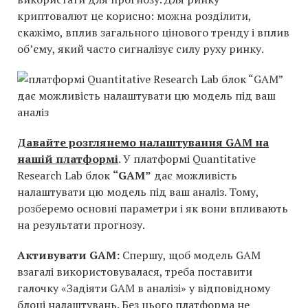
криптовалют це корисно: можна розділити,
скажімо, вплив загального цінового тренду і вплив
об’єму, який часто сигналізує силу руху ринку.
Давайте розглянемо налаштування GAM на
нашій платформі
. У платформі Quantitative
Research Lab блок
“GAM”
дає можливість
налаштувати цю модель під ваш аналіз. Тому,
розберемо основні параметри і як вони впливають
на результати прогнозу.
Активувати GAM:
Спершу, щоб модель GAM
взагалі використовувалася, треба поставити
галочку «Задіяти GAM в аналізі» у відповідному
блоці налаштувань. Без цього платформа не