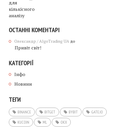
ОСТАННІ КОМЕНТАРІ
Олександр / AlgoTrading UA
до
Привіт світ!
КАТЕГОРІЇ
Інфо
Новини
ТЕГИ
BINANCE
BITGET
BYBIT
GATE.IO
KUCOIN
ML
OKX