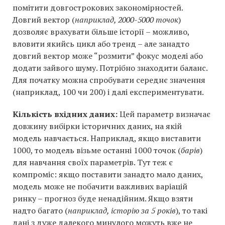
помітити довгострокових закономірностей.
Довгий вектор (
наприклад, 2000-5000 точок
)
дозволяє врахувати більше історії – можливо,
вловити якийсь цикл або тренд – але занадто
довгий вектор може “розмити” фокус моделі або
додати зайвого шуму. Потрібно знаходити баланс.
Для початку можна спробувати середнє значення
(наприклад, 100 чи 200) і далі експериментувати.
Кількість вхідних даних:
Цей параметр визначає
довжину вибірки історичних даних, на якій
модель навчається. Наприклад, якщо виставити
1000, то модель візьме останні 1000 точок (
барів
)
для навчання своїх параметрів. Тут теж є
компроміс: якщо поставити занадто мало даних,
модель може не побачити важливих варіацій
ринку – прогноз буде ненадійним. Якщо взяти
надто багато (
наприклад, історію за 5 років
), то такі
дані з дуже далекого минулого можуть вже не