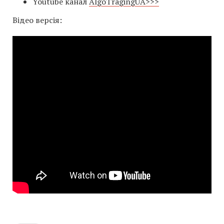
Youtube канал
AlgoTragingUA>>>
Відео версія: