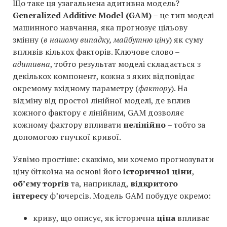
Що таке ця узагальнена адитивна модель?
Generalized Additive Model (GAM)
– це тип моделі
машинного навчання, яка прогнозує цільову
змінну (
в нашому випадку, майбутню ціну
) як суму
впливів кількох факторів. Ключове слово –
адитивна
, тобто результат моделі складається з
декількох компонент, кожна з яких відповідає
окремому вхідному параметру (
фактору
). На
відміну від простої лінійної моделі, де вплив
кожного фактору є лінійним, GAM дозволяє
кожному фактору впливати
нелінійно
– тобто за
допомогою гнучкої кривої.
Уявімо простіше: скажімо, ми хочемо прогнозувати
ціну біткоїна на основі його
історичної ціни
,
об’єму торгів
та, наприклад,
відкритого
інтересу
ф’ючерсів. Модель GAM побудує окремо:
криву, що описує, як історична
ціна
впливає