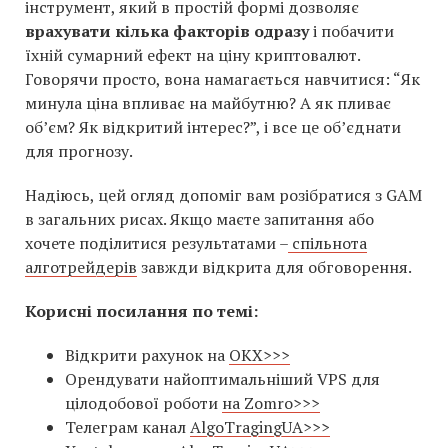
інструмент, який в простій формі дозволяє
врахувати кілька факторів одразу
і побачити
їхній сумарний ефект на ціну криптовалют.
Говорячи просто, вона намагається навчитися: “Як
минула ціна впливає на майбутню? А як пливає
об’єм? Як відкритий інтерес?”, і все це об’єднати
для прогнозу.
Надіюсь, цей огляд допоміг вам розібратися з GAM
в загальних рисах. Якщо маєте запитання або
хочете поділитися результатами –
спільнота
алготрейдерів
завжди відкрита для обговорення.
Корисні посилання по темі:
Відкрити рахунок на
OKX>>>
Орендувати найоптимальніший VPS для
цілодобової роботи
на Zomro>>>
Телеграм канал
AlgoTragingUA>>>