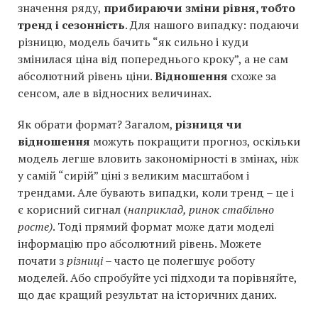
значення ряду,
прибираючи зміни рівня, тобто
тренд і сезонність
. Для нашого випадку: подаючи
різницю, модель бачить “як сильно і куди
змінилася ціна від попереднього кроку”, а не сам
абсолютний рівень ціни.
Відношення
схоже за
сенсом, але в відносних величинах.
Як обрати формат? Загалом,
різниця чи
відношення
можуть покращити прогноз, оскільки
модель легше вловить закономірності в змінах, ніж
у самій “сирій” ціні з великим масштабом і
трендами. Але бувають випадки, коли тренд – це і
є корисний сигнал (
наприклад, ринок стабільно
росте)
. Тоді прямий формат може дати моделі
інформацію про абсолютний рівень. Можете
почати з
різниці
– часто це полегшує роботу
моделей. Або спробуйте усі підходи та порівняйте,
що дає кращий результат на історичних даних.