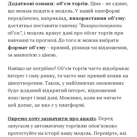
Додаткові ознаки: об’єм торгів.
Ціна – не єдине,
що можна подати в модель. У нашій платформі
передбачено, наприклад,
використання об’єму
:
достатньо поставити галочку
“Використовувати
об’єм”
, і модель врахує дані про обсяг торгів при
навчанні та прогнозі. До того ж можна вибрати
формат об’єму
– прямий, різниця чи відношення,
за аналогією з ціною.
Навіщо це потрібно? Об’єм торгів часто відображає
інтерес і силу ринку, та часто має прямий вплив на
ціноутворення. Також, у найближчих оновленнях
буде доданий відкритий інтерес, відношення
лонг/шорт і інші дані. Можливо, коли ви читаєте
цей допис, це вже є у платформі.
Окремо хочу зазначити про аналіз
.
Перед
запуском у автоматичну торгівлю обов’язково
протестуйте на історії вашу модель. Перевірте, які