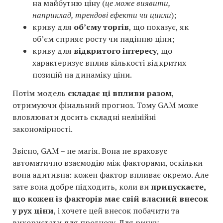
на майбутню ціну (
це може виявити,
наприклад, трендові ефекти чи цикли
);
криву для
об’єму торгів
, що показує, як
об’єм сприяє росту чи падінню ціни;
криву для
відкритого інтересу
, що
характеризує вплив кількості відкритих
позицій на динаміку ціни.
Потім модель
складає ці впливи разом
,
отримуючи фінальний прогноз. Тому GAM може
вловлювати досить складні нелінійні
закономірності.
Звісно, GAM – не магія. Вона не враховує
автоматично взаємодію між факторами, оскільки
вона адитивна: кожен фактор впливає окремо. Але
зате вона добре підходить, коли ви
припускаєте,
що кожен із факторів має свій власний внесок
у рух ціни
, і хочете цей внесок побачити та
використати для прогнозу. Для ринку