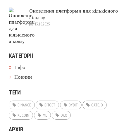
Оновлення платформи для кількісного
аналізу
13.10.2025
КАТЕГОРІЇ
Інфо
Новини
ТЕГИ
BINANCE
BITGET
BYBIT
GATE.IO
KUCOIN
ML
OKX
АРХІВ